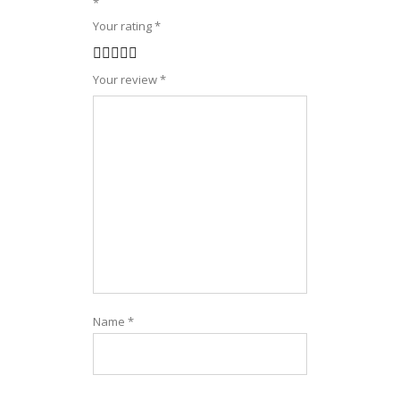
*
Your rating
*
1
2
3
4
5
Your review
*
Name
*