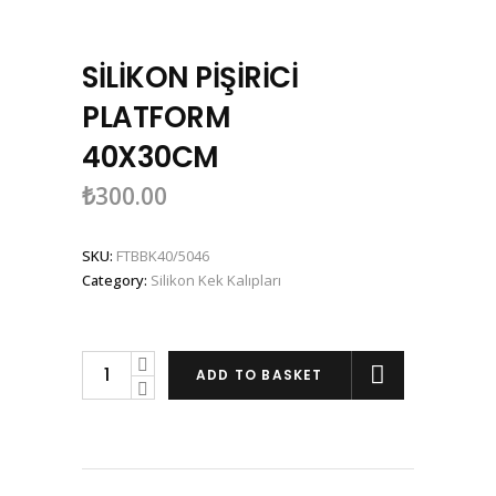
SİLİKON PİŞİRİCİ
PLATFORM
40X30CM
₺
300.00
SKU:
FTBBK40/5046
Category:
Silikon Kek Kalıpları
SİLİKON
ADD TO BASKET
PİŞİRİCİ
PLATFORM
40X30CM
quantity