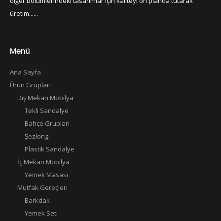
diğer bölümlerindeki tasarımlar için kaliteyi ön planda tutarak
üretim......
Menü
Ana Sayfa
Ürün Grupları
Dış Mekan Mobilya
Tekli Sandalye
Bahçe Grupları
Şezlong
Plastik Sandalye
İç Mekan Mobilya
Yemek Masası
Mutfak Gereçleri
Barkdak
Yemek Seti