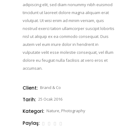
adipiscing elit, sed diam nonummy nibh euismod
tincidunt ut laoreet dolore magna aliquam erat
volutpat. Ut wisi enim ad minim veniam, quis
nostrud exerci tation ullamcorper suscipit lobortis
nisl ut aliquip ex ea commodo consequat. Duis
autem vel eum iriure dolor in hendrerit in
vulputate velit esse molestie consequat, vel illum
dolore eu feugiat nulla facilisis at vero eros et
accumsan.
Client:
Brand & Co
Tarih:
25 Ocak 2016
Kategori:
Nature, Photography
Paylaş: