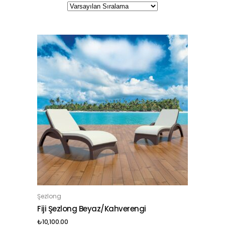
Şezlong
SEPETE EKLE
Fiji Şezlong Beyaz/Kahverengi
₺
10,100.00