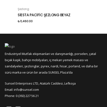
Şezlong
SEPETE EKLE
SİESTA PACİFİC ŞEZLONG BEYAZ
₺
11,460.00
Endustriyel Mutfak ekipmanlari ve danışmanlığı, porselen, çatal
bıçak kaşık, bahçe mobilyaları, iç mekan yemek masası ve
sandalyeleri, şezlonglar, pyrex, nardi, hisar, porland, ve daha bir
sürü marka ve ürün bir arada SUNSEL Plaza’da
Sunsel Enterprises LTD, Atatürk Caddesi, Lefkoşa
Email: info@sunsel.com
Phone: 0 (392) 227 56 21