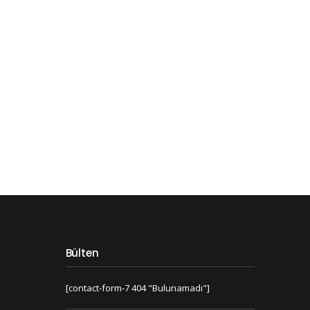
Bülten
[contact-form-7 404 "Bulunamadı"]