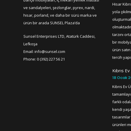
bahçe mobilyaları, iç mekan yemek masası
Hisar Kıbr
ve sandalyeleri, şezlonglar, pyrex, nardi,
yola çıkılm
hisar, porland, ve daha bir sürü marka ve
oluşturmak
ürün bir arada SUNSEL Plaza’da
olmaktadır
tarzını or
Sunsel Enterprises LTD, Atatürk Caddesi,
bir mobilya
Lefkoşa
ürün satın 
Email: info@sunsel.com
tercih yapı
Phone: 0 (392) 227 56 21
Kıbrıs Ev
18 Ocak 2
Kıbrıs Ev Ü
tamamlayı
farklı oda
kendi yaşa
tasarımlar 
ürünleri m