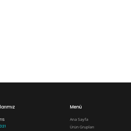
larımız
Menü
rıs
Ana Sayfa
021
Ürün Grupları