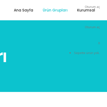
Oturum aç
Ana Sayfa
Ürün Grupları
Kurumsal
Oturum aç
0
ı
Sepette ürün yok.