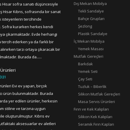
Dış Mekan Mobilya
ıs Hisar sofra sanatı düşüncesiyle
Tekli Sandalye
ış Hisar Kıbrıs, sofrasında bir sanat
Bahçe Grupları
 isteyenlerin tercihinde
Şezlong
. Sofra kurarken herkes kendi
Plastik Sandalye
taya çıkarmaktadır. Evde herhangi
İç Mekan Mobilya
 tercih ederken ya da farklı bir
Yemek Masası
alınırken tarzı ortaya çıkaracak bir
Mutfak Gereçleri
lmaktadır. Burada da......
Barkdak
 Ürünleri
Yemek Seti
021
Çay Seti
rünleri Evi ev yapan, birçok
Tuzluk – Biberlik
cı ürün bulunmaktadır. Burada
Silikon Mutfak Gereçleri
larda yer edilen ürünler, herkesin
Masa Servis Ürünleri
m stiline ve tarzına uygun
Fırın ve Kek Kalıpları
ile oluşturulmuştur. Kıbrıs ev
Silikon Kek Kalıpları
utfaktaki aksesuarlar ev aletleri
Seramik Fırın Kapları