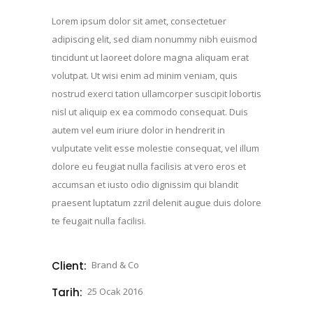
Lorem ipsum dolor sit amet, consectetuer
adipiscing elit, sed diam nonummy nibh euismod
tincidunt ut laoreet dolore magna aliquam erat
volutpat. Ut wisi enim ad minim veniam, quis
nostrud exerci tation ullamcorper suscipit lobortis
nisl ut aliquip ex ea commodo consequat. Duis
autem vel eum iriure dolor in hendrerit in
vulputate velit esse molestie consequat, vel illum
dolore eu feugiat nulla facilisis at vero eros et
accumsan et iusto odio dignissim qui blandit
praesent luptatum zzril delenit augue duis dolore
te feugait nulla facilisi.
Client:
Brand & Co
Tarih:
25 Ocak 2016