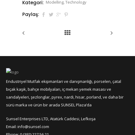
Kategori:
Modelling, Technology
Paylaş:
Endustriyel Mutfak ekipmanlari ve danışmanlığı, porselen, çatal
bıçak kaşık, bahçe mobilyaları, iç mekan yemek masası ve
sandalyeleri, şezlonglar, pyrex, nardi, hisar, porland, ve daha bir
sürü marka ve ürün bir arada SUNSEL Plaza’da
Sunsel Enterprises LTD, Atatürk Caddesi, Lefkoşa
Email: info@sunsel.com
Phone: 0 (392) 227 56 21