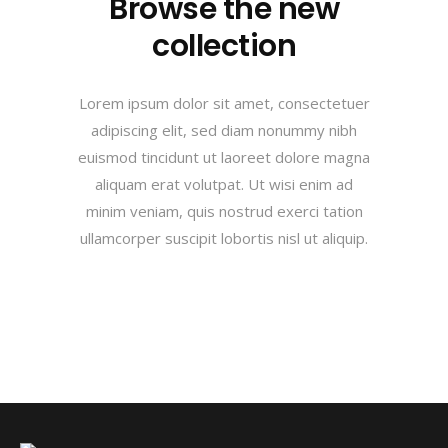
Browse the new
collection
Lorem ipsum dolor sit amet, consectetuer
adipiscing elit, sed diam nonummy nibh
euismod tincidunt ut laoreet dolore magna
aliquam erat volutpat. Ut wisi enim ad
minim veniam, quis nostrud exerci tation
ullamcorper suscipit lobortis nisl ut aliquip.