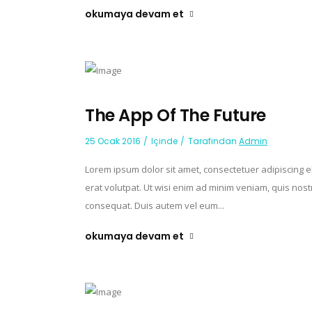
okumaya devam et
The App Of The Future
25 Ocak 2016
Içinde
Tarafından
Admin
Lorem ipsum dolor sit amet, consectetuer adipiscing 
erat volutpat. Ut wisi enim ad minim veniam, quis nost
consequat. Duis autem vel eum...
okumaya devam et