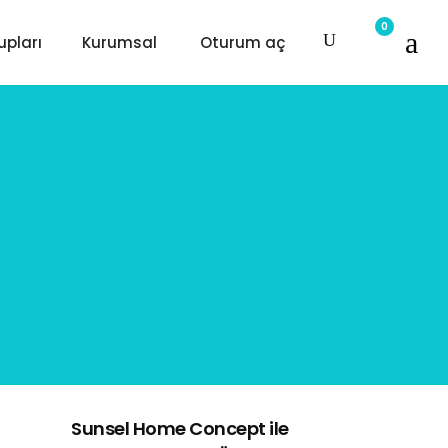
0
upları
Kurumsal
Oturum aç
Sunsel Home Concept ile