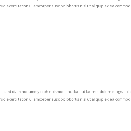
rud exerci tation ullamcorper suscipit lobortis nisl ut aliquip ex ea commo
elit, sed diam nonummy nibh euismod tincidunt ut laoreet dolore magna al
rud exerci tation ullamcorper suscipit lobortis nisl ut aliquip ex ea commo