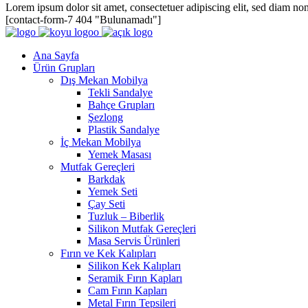
Lorem ipsum dolor sit amet, consectetuer adipiscing elit, sed diam n
[contact-form-7 404 "Bulunamadı"]
Ana Sayfa
Ürün Grupları
Dış Mekan Mobilya
Tekli Sandalye
Bahçe Grupları
Şezlong
Plastik Sandalye
İç Mekan Mobilya
Yemek Masası
Mutfak Gereçleri
Barkdak
Yemek Seti
Çay Seti
Tuzluk – Biberlik
Silikon Mutfak Gereçleri
Masa Servis Ürünleri
Fırın ve Kek Kalıpları
Silikon Kek Kalıpları
Seramik Fırın Kapları
Cam Fırın Kapları
Metal Fırın Tepsileri