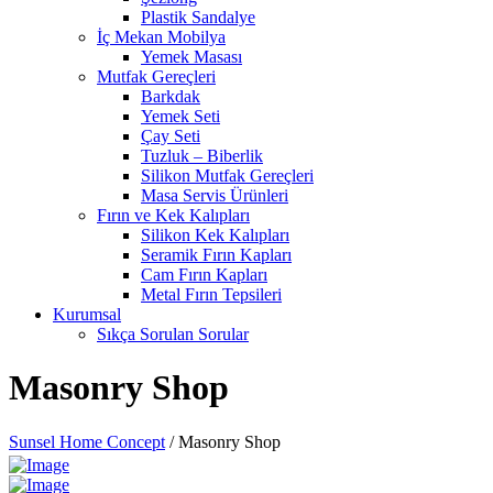
Plastik Sandalye
İç Mekan Mobilya
Yemek Masası
Mutfak Gereçleri
Barkdak
Yemek Seti
Çay Seti
Tuzluk – Biberlik
Silikon Mutfak Gereçleri
Masa Servis Ürünleri
Fırın ve Kek Kalıpları
Silikon Kek Kalıpları
Seramik Fırın Kapları
Cam Fırın Kapları
Metal Fırın Tepsileri
Kurumsal
Sıkça Sorulan Sorular
Masonry Shop
Sunsel Home Concept
/
Masonry Shop