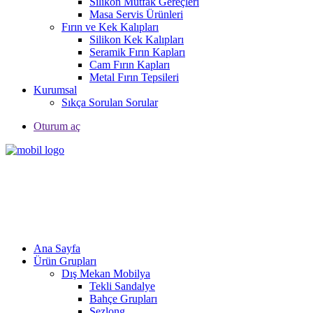
Silikon Mutfak Gereçleri
Masa Servis Ürünleri
Fırın ve Kek Kalıpları
Silikon Kek Kalıpları
Seramik Fırın Kapları
Cam Fırın Kapları
Metal Fırın Tepsileri
Kurumsal
Sıkça Sorulan Sorular
Oturum aç
Ana Sayfa
Ürün Grupları
Dış Mekan Mobilya
Tekli Sandalye
Bahçe Grupları
Şezlong