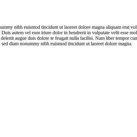
onummy nibh euismod tincidunt ut laoreet dolore magna aliquam erat vol
uis autem vel eum iriure dolor in hendrerit in vulputate velit esse moles
l delenit augue duis dolore te feugait nulla facilisi. Nam liber tempor 
t, sed diam nonummy nibh euismod tincidunt ut laoreet dolore magna.