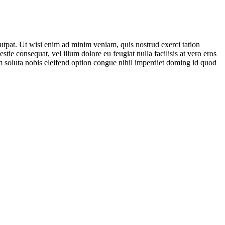
utpat. Ut wisi enim ad minim veniam, quis nostrud exerci tation
tie consequat, vel illum dolore eu feugiat nulla facilisis at vero eros
cum soluta nobis eleifend option congue nihil imperdiet doming id quod