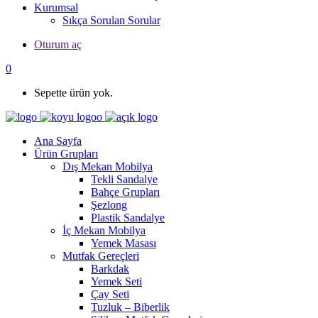
Kurumsal
Sıkça Sorulan Sorular
Oturum aç
0
Sepette ürün yok.
Ana Sayfa
Ürün Grupları
Dış Mekan Mobilya
Tekli Sandalye
Bahçe Grupları
Şezlong
Plastik Sandalye
İç Mekan Mobilya
Yemek Masası
Mutfak Gereçleri
Barkdak
Yemek Seti
Çay Seti
Tuzluk – Biberlik