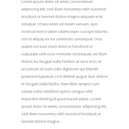
Lorem ipsum dolor sit amet, consectetuer
adipiscing elit, sed diam nonummy nibh euismod
tincidunt ut laoreet dolore magna aliquam erat
volutpat. Ut wisi enim ad minim veniam, quis
nostrud exerci tation ullamcorper suscipit lobortis
nisl ut aliquip ex ea commodo consequat. Duis
autem vel eum iriure dolor in hendrerit in
vulputate velit esse molestie consequat, vel illum
dolore eu feugiat nulla facilisis at vero eros et
accumsan et iusto odio dignissim qui blandit
praesent luptatum zzril delenit augue duis dolore
te feugait nulla facilisi. Nam liber tempor cum
soluta nobis eleifend option congue nihil
imperdiet doming id quod mazim place. Lorem
ipsum dolor sit amet, consectetuer adipiscing elit,
sed diam nonummy nibh euismod tincidunt ut
laoreet dolore magna.