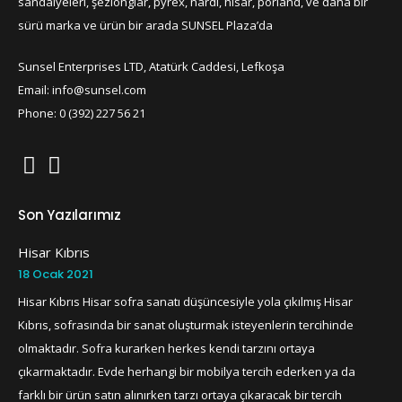
sandalyeleri, şezlonglar, pyrex, nardi, hisar, porland, ve daha bir
sürü marka ve ürün bir arada SUNSEL Plaza’da
Sunsel Enterprises LTD, Atatürk Caddesi, Lefkoşa
Email: info@sunsel.com
Phone: 0 (392) 227 56 21
Son Yazılarımız
Hisar Kıbrıs
18 Ocak 2021
Hisar Kıbrıs Hisar sofra sanatı düşüncesiyle yola çıkılmış Hisar
Kıbrıs, sofrasında bir sanat oluşturmak isteyenlerin tercihinde
olmaktadır. Sofra kurarken herkes kendi tarzını ortaya
çıkarmaktadır. Evde herhangi bir mobilya tercih ederken ya da
farklı bir ürün satın alınırken tarzı ortaya çıkaracak bir tercih