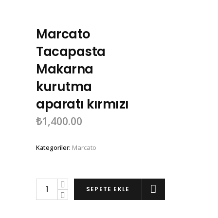
Marcato
Tacapasta
Makarna
kurutma
aparatı kırmızı
₺
1,400.00
Kategoriler:
Marcato
Marcato
SEPETE EKLE
Tacapasta
Makarna