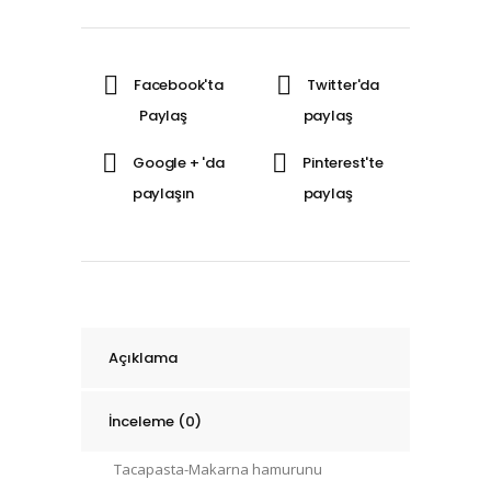
kurutma
aparatı
kırmızı
miktarı
Açıklama
İnceleme (0)
Tacapasta-Makarna hamurunu