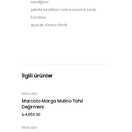
istediğiniz
şekide kestikten sonra üzerine serip
kurutma
aparatı. Kırmızı Renk
İlgili ürünler
Marcato
SEPETE EKLE
Marcato Marga Mulino Tahıl
Değirmeni
₺
4,650.00
Marcato
SEPETE EKLE