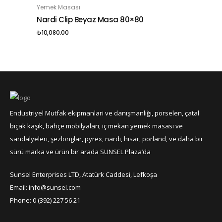
Yemek Masası
SEPETE EKLE
Nardi Clip Beyaz Masa 80×80
₺
10,080.00
Endustriyel Mutfak ekipmanlari ve danışmanlığı, porselen, çatal
bıçak kaşık, bahçe mobilyaları, iç mekan yemek masası ve
sandalyeleri, şezlonglar, pyrex, nardi, hisar, porland, ve daha bir
sürü marka ve ürün bir arada SUNSEL Plaza’da
Sunsel Enterprises LTD, Atatürk Caddesi, Lefkoşa
Email: info@sunsel.com
Phone: 0 (392) 227 56 21