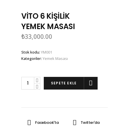
VİTO 6 KİŞİLİK
YEMEK MASASI
₺
33,000.00
Stok kodu:
YM001
Kategoriler:
Yemek Masası
VİTO
SEPETE EKLE
6
KİŞİLİK
YEMEK
MASASI
miktarı