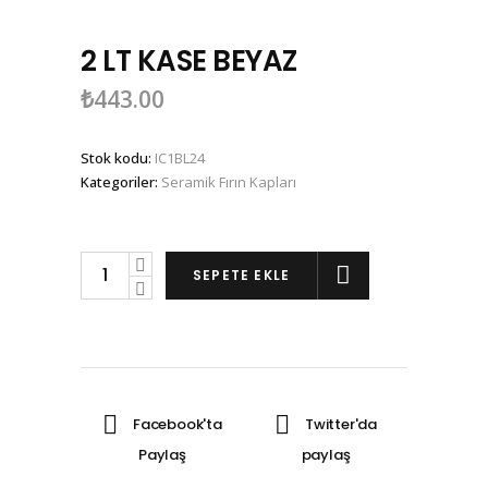
2 LT KASE BEYAZ
₺
443.00
Stok kodu:
IC1BL24
Kategoriler:
Seramik Fırın Kapları
2
SEPETE EKLE
LT
KASE
BEYAZ
miktarı