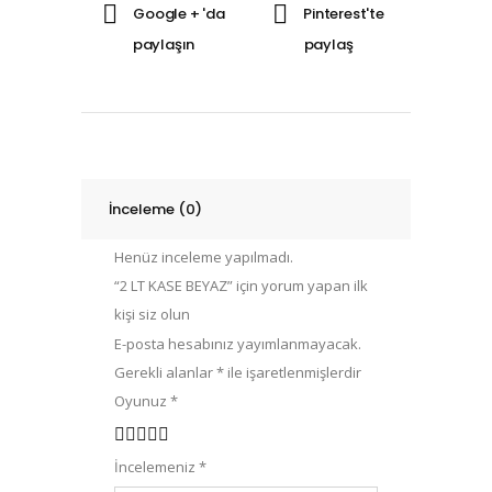
İnceleme (0)
Henüz inceleme yapılmadı.
“2 LT KASE BEYAZ” için yorum yapan ilk
kişi siz olun
E-posta hesabınız yayımlanmayacak.
Gerekli alanlar
*
ile işaretlenmişlerdir
Oyunuz
*
1
2
3
4
5
İncelemeniz
*