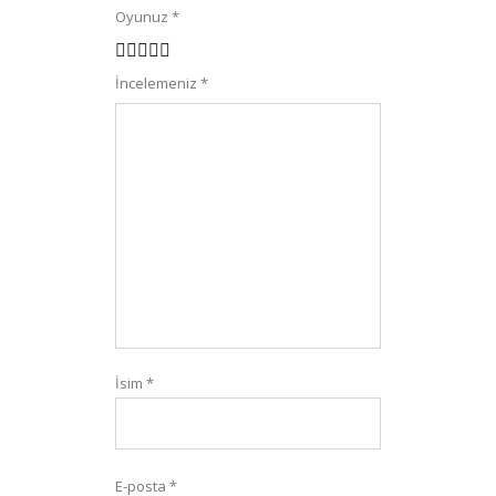
Oyunuz
*
1
2
3
4
5
İncelemeniz
*
İsim
*
E-posta
*