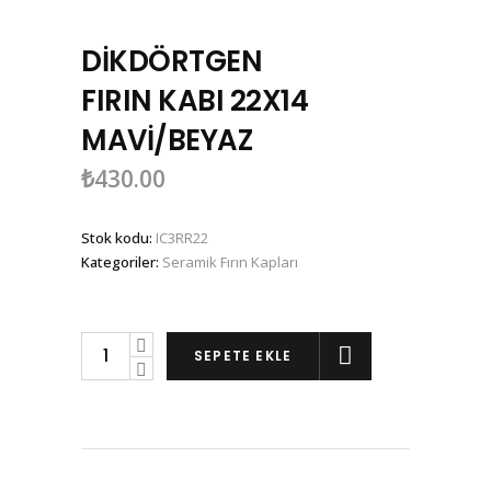
DİKDÖRTGEN
FIRIN KABI 22X14
MAVİ/BEYAZ
₺
430.00
Stok kodu:
IC3RR22
Kategoriler:
Seramik Fırın Kapları
DİKDÖRTGEN
SEPETE EKLE
FIRIN
KABI
22X14
MAVİ/BEYAZ
miktarı